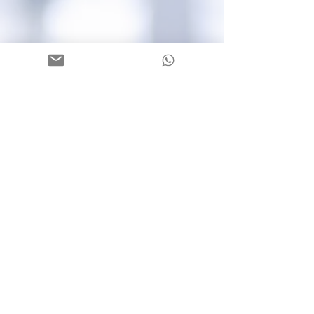
Europa
Via Fallm
erayer Strasse, 7
39042 Bressano
ne/Brixen (BZ)