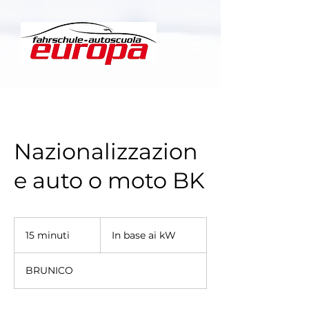
Nazionalizzazion
e auto o moto BK
In
base
15 minuti
1
In base ai kW
ai
kW
5
m
BRUNICO
i
n
u