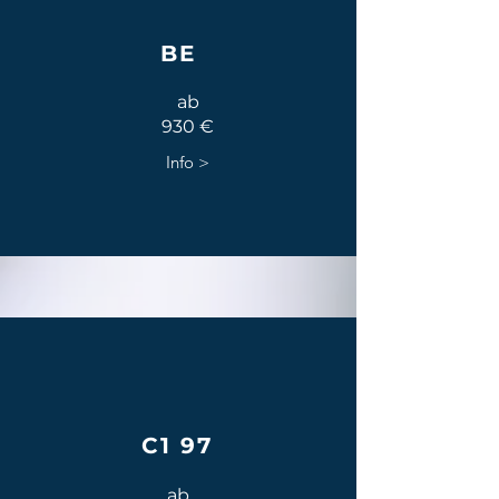
BE
ab
930 €
Info >
C1 97
ab