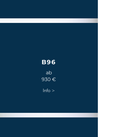
B96
ab
930 €
Info >