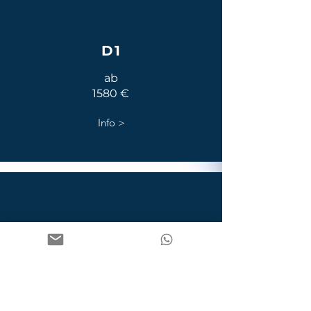
D1
ab
1580 €
Info >
D1E
ab