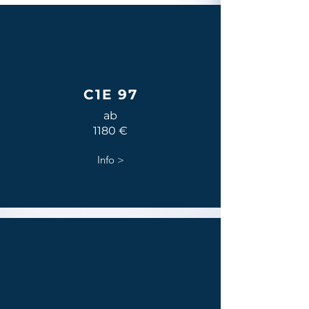
C1E 97
ab
1180 €
Info >