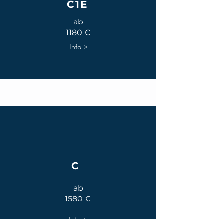
C1E
ab
1180 €
Info >
C
ab
1580 €