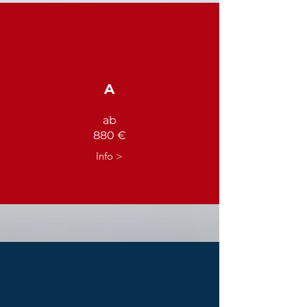
A
ab
880 €
Info >