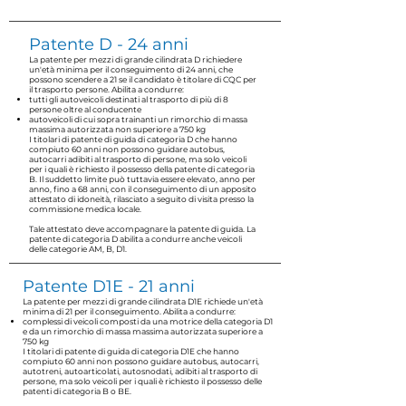
Patente D - 24 anni
La patente per mezzi di grande cilindrata D richiedere
un'età minima per il conseguimento di 24 anni, che
possono scendere a 21 se il candidato è titolare di CQC per
il trasporto persone. Abilita a condurre:
tutti gli autoveicoli destinati al trasporto di più di 8
persone oltre al conducente
autoveicoli di cui sopra trainanti un rimorchio di massa
massima autorizzata non superiore a 750 kg
I titolari di patente di guida di categoria D che hanno
compiuto 60 anni non possono guidare autobus,
autocarri adibiti al trasporto di persone, ma solo veicoli
per i quali è richiesto il possesso della patente di categoria
B. Il suddetto limite può tuttavia essere elevato, anno per
anno, fino a 68 anni, con il conseguimento di un apposito
attestato di idoneità, rilasciato a seguito di visita presso la
commissione medica locale.
Tale attestato deve accompagnare la patente di guida. La
patente di categoria D abilita a condurre anche veicoli
delle categorie AM, B, D1.
Patente D1E - 21 anni
La patente per mezzi di grande cilindrata D1E richiede un'età
minima di 21 per il conseguimento. Abilita a condurre:
complessi di veicoli composti da una motrice della categoria D1
e da un rimorchio di massa massima autorizzata superiore a
750 kg
I titolari di patente di guida di categoria D1E che hanno
compiuto 60 anni non possono guidare autobus, autocarri,
autotreni, autoarticolati, autosnodati, adibiti al trasporto di
persone, ma solo veicoli per i quali è richiesto il possesso delle
patenti di categoria B o BE.