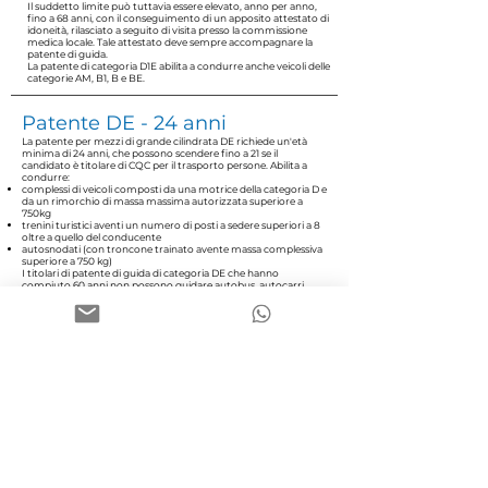
Il suddetto limite può tuttavia essere elevato, anno per anno,
fino a 68 anni, con il conseguimento di un apposito attestato di
idoneità, rilasciato a seguito di visita presso la commissione
medica locale. Tale attestato deve sempre accompagnare la
patente di guida.
La patente di categoria D1E abilita a condurre anche veicoli delle
categorie AM, B1, B e BE.
Patente DE - 24 anni
La patente per mezzi di grande cilindrata DE richiede un'età
minima di 24 anni, che possono scendere fino a 21 se il
candidato è titolare di CQC per il trasporto persone. Abilita a
condurre:
complessi di veicoli composti da una motrice della categoria D e
da un rimorchio di massa massima autorizzata superiore a
750kg
trenini turistici aventi un numero di posti a sedere superiori a 8
oltre a quello del conducente
autosnodati (con troncone trainato avente massa complessiva
superiore a 750 kg)
I titolari di patente di guida di categoria DE che hanno
compiuto 60 anni non possono guidare autobus, autocarri,
autotreni, autoarticolati, autosnodati, adibiti al trasporto di
persone, ma solo veicoli per i quali è richiesto il possesso delle
patenti di categoria B o BE.
Il suddetto limite può tuttavia essere elevato, anno per anno,
fino a 68 anni, con il conseguimento di un apposito attestato di
idoneità, rilasciato a seguito di visita presso la commissione
medica locale. Tale attestato deve accompagnare sempre la
patente di guida.
La patente di categoria DE abilita a condurre anche veicoli delle
categorie AM, B, BE, D1E.