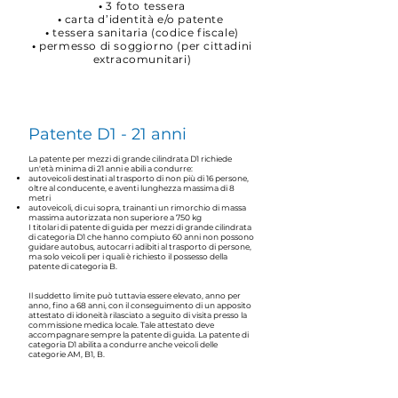
•
3 foto tessera
•
carta d’identità e/o patente
•
tessera sanitaria (codice fiscale)
•
permesso di soggiorno (per cittadini
extracomunitari)
Patente D1 - 21 anni
La patente per mezzi di grande cilindrata D1 richiede
un'età minima di 21 anni e abili a condurre:
autoveicoli destinati al trasporto di non più di 16 persone,
oltre al conducente, e aventi lunghezza massima di 8
metri
autoveicoli, di cui sopra, trainanti un rimorchio di massa
massima autorizzata non superiore a 750 kg
I titolari di patente di guida per mezzi di grande cilindrata
di categoria D1 che hanno compiuto 60 anni non possono
guidare autobus, autocarri adibiti al trasporto di persone,
ma solo veicoli per i quali è richiesto il possesso della
patente di categoria B.
Il suddetto limite può tuttavia essere elevato, anno per
anno, fino a 68 anni, con il conseguimento di un apposito
attestato di idoneità rilasciato a seguito di visita presso la
commissione medica locale. Tale attestato deve
accompagnare sempre la patente di guida. La patente di
categoria D1 abilita a condurre anche veicoli delle
categorie AM, B1, B.