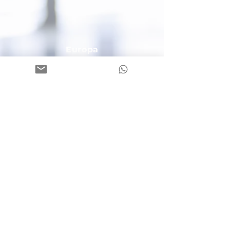
Europa
Via Fallm
erayer Strasse, 7
39042 Bressano
ne/Brixen (BZ)
C.F. / P.I. / Mwst. Nr.
02593520212
Tel.:
+39 0474 409106
Email:
bruneck@europa-bz.com
PEC:
2gosrl@legalmail.it
Cassa di Risparmio
IT85 Q060
4558 2200 0000 5003
653