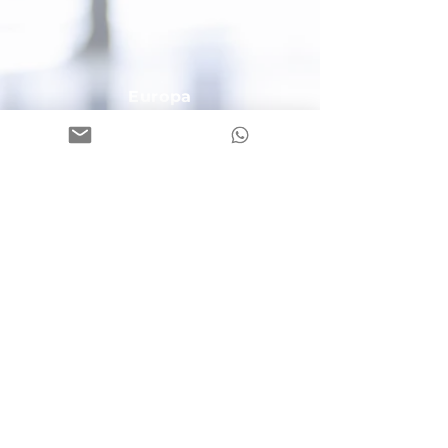
Europa
Via Fallm
erayer Strasse, 7
39042 Bressano
ne/Brixen (BZ)
C.F. / P.I. / Mwst. Nr.
02593520212
Tel.:
+39 0474 409106
Email:
bruneck@europa-bz.com
PEC:
2gosrl@legalmail.it
Cassa di Risparmio
IT85 Q060
4558 2200 0000 5003
653