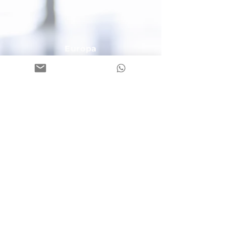
Europa
Via Fallm
erayer Strasse, 7
39042 Bressano
ne/Brixen (BZ)
C.F. / P.I. / Mwst. Nr.
02593520212
Tel.:
+39 0474 409106
Email:
bruneck@europa-bz.com
PEC:
2gosrl@legalmail.it
Cassa di Risparmio
IT85 Q060
4558 2200 0000 5003
653